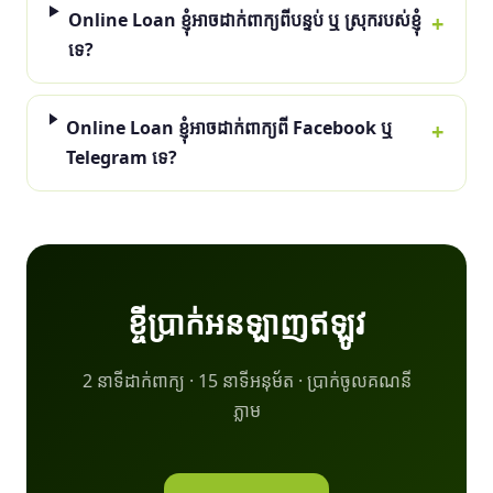
Online Loan ខ្ញុំអាចដាក់ពាក្យពីបន្ទប់ ឬ ស្រុករបស់ខ្ញុំ
ទេ?
Online Loan ខ្ញុំអាចដាក់ពាក្យពី Facebook ឬ
Telegram ទេ?
ខ្ចីប្រាក់អនឡាញឥឡូវ
2 នាទីដាក់ពាក្យ · 15 នាទីអនុម័ត · ប្រាក់ចូលគណនី
ភ្លាម