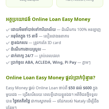
អត្ថប្រយោជន៍ Online Loan Easy Money
✅
ដោយមិនចាំបាច់ទៅការិយាល័យ
— ដំណើរការ 100% អនឡាញ
✅
អនុម័តក្នុង 15 នាទី
— លឿនជាងធនាគារ
✅
គ្មានឯកសារ
— ត្រូវការតែ ID card
✅
ដំណើរការងាយស្រួល
—
✅
ដាក់ពាក្យ 24/7
— គ្រប់ពេលវេលា
✅
ប្រាក់ចូល ABA, ACLEDA, Wing, Pi Pay
— ភ្លាមៗ
Online Loan Easy Money ផ្ដល់ប្រាក់ប៉ុន្មាន?
Easy Money ផ្ដល់ Online Loan ចាប់ពី
$50 ដល់ $600
ក្នុង
មួយដង — ជ្រើសរើសរយៈពេលខ្ចីដោយខ្លួនឯង។ អតិថិជន​ថ្មី​ទទួល​
បាន
ថ្ងៃឥតគិតថ្លៃ
ជាការ​ស្វាគមន៍ — ជជែករបស់ Nataly ដើម្បីដឹង
បន្ថែម។