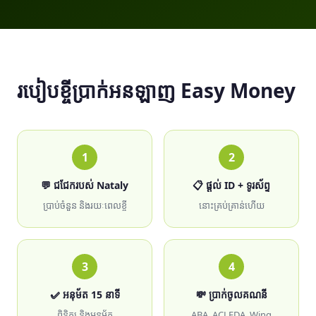
របៀបខ្ចីប្រាក់អនឡាញ Easy Money
1
2
💬 ជជែករបស់ Nataly
📋 ផ្ដល់ ID + ទូរស័ព្ទ
ប្រាប់ចំនួន និងរយៈពេលខ្ចី
នោះគ្រប់គ្រាន់ហើយ
3
4
✅ អនុម័ត 15 នាទី
💸 ប្រាក់ចូលគណនី
ពិនិត្យ និងអនុម័ត
ABA, ACLEDA, Wing