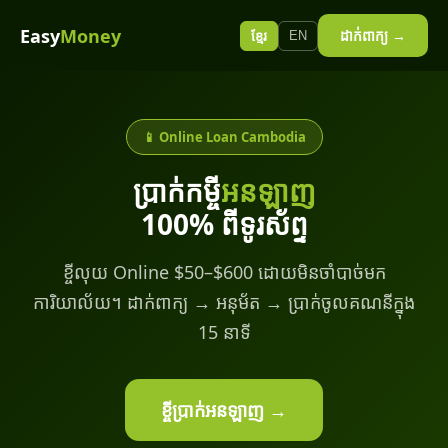
Easy
Money
ដាក់ពាក្យ →
EN
ខ្មែរ
📱 Online Loan Cambodia
ប្រាក់កម្ចី
អនឡាញ
100% ពីទូរស័ព្ទ
ខ្ចីលុយ Online $50–$600 ដោយមិនចាំបាច់មក
ការិយាល័យ។ ដាក់ពាក្យ → អនុម័ត → ប្រាក់ចូលគណនីក្នុង
15 នាទី
ខ្ចីប្រាក់អនឡាញ →