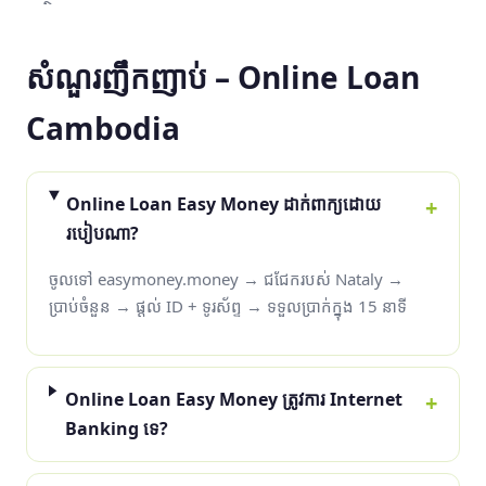
សំណួរញឹកញាប់ – Online Loan
Cambodia
Online Loan Easy Money ដាក់ពាក្យដោយ
របៀបណា?
ចូលទៅ easymoney.money → ជជែករបស់ Nataly →
ប្រាប់ចំនួន → ផ្ដល់ ID + ទូរស័ព្ទ → ទទួលប្រាក់ក្នុង 15 នាទី
Online Loan Easy Money ត្រូវការ Internet
Banking ទេ?