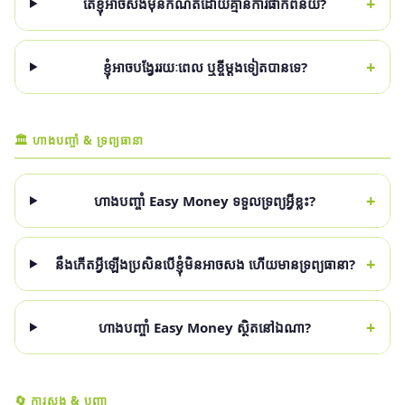
+
តើខ្ញុំអាចសងមុនកំណត់ដោយគ្មានការផាកពិន័យ?
+
ខ្ញុំអាចបង្វែររយៈពេល ឬខ្ចីម្ដងទៀតបានទេ?
🏛 ហាងបញ្ចាំ & ទ្រព្យធានា
+
ហាងបញ្ចាំ Easy Money ទទួលទ្រព្យអ្វីខ្លះ?
+
នឹងកើតអ្វីឡើងប្រសិនបើខ្ញុំមិនអាចសង ហើយមានទ្រព្យធានា?
+
ហាងបញ្ចាំ Easy Money ស្ថិតនៅឯណា?
🔄 ការសង & បញ្ហា