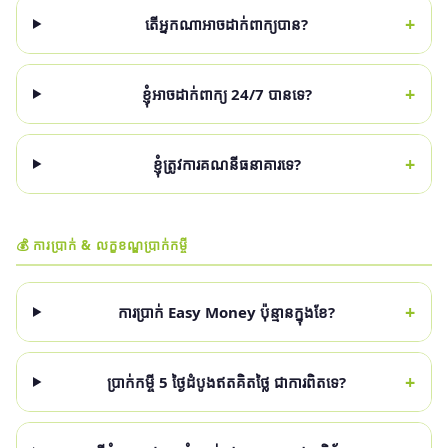
+
តើអ្នកណាអាចដាក់ពាក្យបាន?
+
ខ្ញុំអាចដាក់ពាក្យ 24/7 បានទេ?
+
ខ្ញុំត្រូវការគណនីធនាគារទេ?
💰 ការប្រាក់ & លក្ខខណ្ឌប្រាក់កម្ចី
+
ការប្រាក់ Easy Money ប៉ុន្មានក្នុងខែ?
+
ប្រាក់កម្ចី 5 ថ្ងៃដំបូងឥតគិតថ្លៃ ជាការពិតទេ?