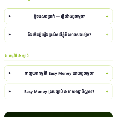
+
ខ្ញុំចង់សងប្រាក់ — ធ្វើយ៉ាងដូចម្ដេច?
+
នឹងកើតអ្វីឡើងប្រសិនបើខ្ញុំមិនអាចសងទៀន?
📱 កម្មវិធី & ច្បាប់
+
ទាញយកកម្មវិធី Easy Money ដោយដូចម្ដេច?
+
Easy Money ស្របច្បាប់ & មានអាជ្ញាប័ណ្ណទេ?