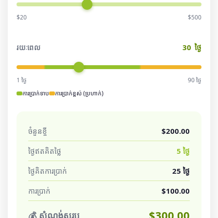
$20
$500
30
ថ្ងៃ
រយៈពេល
1 ថ្ងៃ
90 ថ្ងៃ
ការប្រាក់ទាប
ការប្រាក់ខ្ពស់ (ប្រហាក់)
ចំនួនខ្ចី
$200.00
ថ្ងៃឥតគិតថ្លៃ
5 ថ្ងៃ
ថ្ងៃគិតការប្រាក់
25 ថ្ងៃ
ការប្រាក់
$100.00
$300.00
💰 សំណង់សរុប