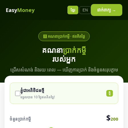
Easy
Money
ដាក់ពាក្យ →
ខ្មែរ
EN
🧮 គណនាប្រាក់កម្ចី · ឥតគិតថ្លៃ
គណនា
ប្រាក់កម្ចី
របស់អ្នក
ជ្រើសសំណង់ និងរយៈពេល — ឃើញការប្រាក់ និងចំនួនសរុបភ្លាម
ខ្ញុំជាអតិថិជនថ្មី
ថ្មី
ទទួលបាន 10 ថ្ងៃឥតគិតថ្លៃ!
$
200
ចំនួនប្រាក់កម្ចី