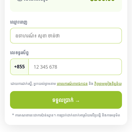
ឈ្មោះពេញ
លេខទូរស័ព្ទ
+855
ដោយការដាក់ស្នើ, អ្នកយល់ព្រមតាម
គោលការណ៍ភាពឯកជន
និង
កិច្ចព្រមព្រៀងទិន្នន័យ
ទទួលប្រាក់ →
* ការគណនានេះជាការប៉ាន់ស្មាន។ ការប្រាក់ជាក់លាក់អាស្រ័យលើប្រវត្តិ និងការអនុម័ត