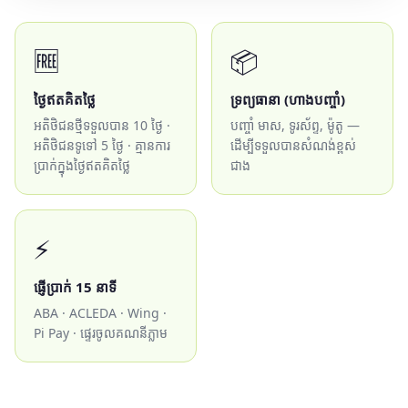
🆓
📦
ថ្ងៃឥតគិតថ្លៃ
ទ្រព្យធានា (ហាងបញ្ចាំ)
អតិថិជនថ្មីទទួលបាន 10 ថ្ងៃ ·
បញ្ចាំ មាស, ទូរស័ព្ទ, ម៉ូតូ —
អតិថិជនទូទៅ 5 ថ្ងៃ · គ្មានការ
ដើម្បីទទួលបានសំណង់ខ្ពស់
ប្រាក់ក្នុងថ្ងៃឥតគិតថ្លៃ
ជាង
⚡
ផ្ញើប្រាក់ 15 នាទី
ABA · ACLEDA · Wing ·
Pi Pay · ផ្ទេរចូលគណនីភ្លាម