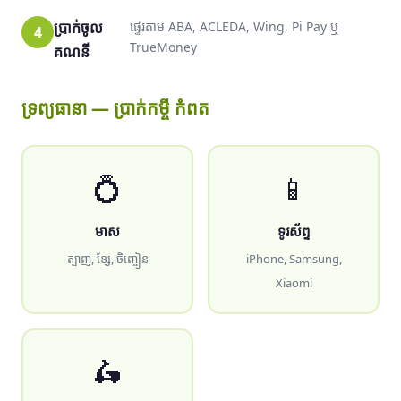
ប្រាក់ចូល
ផ្ទេរតាម ABA, ACLEDA, Wing, Pi Pay ឬ
TrueMoney
គណនី
ទ្រព្យធានា — ប្រាក់កម្ចី កំពត
💍
📱
មាស
ទូរស័ព្ទ
ត្បាញ, ខ្សែ, ចិញ្ចៀន
iPhone, Samsung,
Xiaomi
🛵