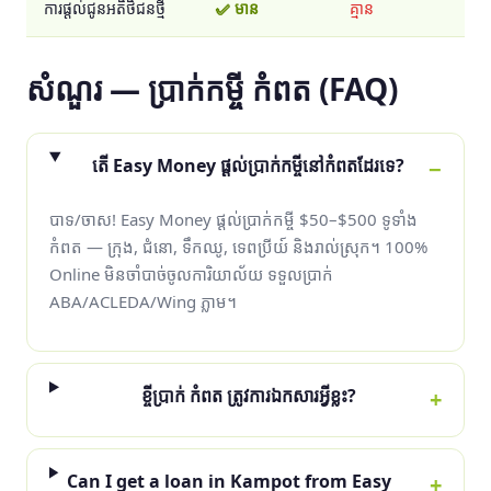
ការផ្ដល់ជូនអតិថិជនថ្មី
✅ មាន
គ្មាន
សំណួរ — ប្រាក់កម្ចី កំពត (FAQ)
តើ Easy Money ផ្ដល់ប្រាក់កម្ចីនៅកំពតដែរទេ?
បាទ/ចាស! Easy Money ផ្ដល់ប្រាក់កម្ចី $50–$500 ទូទាំង
កំពត — ក្រុង, ជំនោ, ទឹកឈូ, ទេពប្រីយ៍ និងរាល់ស្រុក។ 100%
Online មិនចាំបាច់ចូលការិយាល័យ ទទួលប្រាក់
ABA/ACLEDA/Wing ភ្លាម។
ខ្ចីប្រាក់ កំពត ត្រូវការឯកសារអ្វីខ្លះ?
Can I get a loan in Kampot from Easy