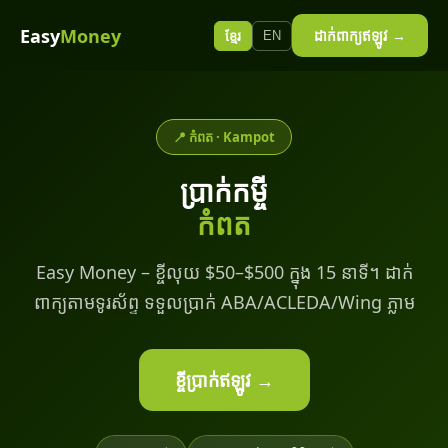
Easy
Money
ដាក់ពាក្យឥឡូវ →
EN
ខ្មែរ
📍 កំពត · Kampot
ប្រាក់កម្ចី
កំពត
Easy Money – ខ្ចីលុយ $50–$500 ក្នុង 15 នាទី។ ដាក់
ពាក្យតាមទូរស័ព្ទ ទទួលប្រាក់ ABA/ACLEDA/Wing ភ្លាម
ខ្ចីប្រាក់ឥឡូវ →