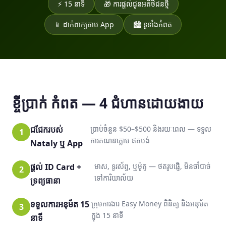
⚡ 15 នាទី
🎁 ការផ្ដល់ជូនអតិថិជនថ្មី
📱 ដាក់ពាក្យតាម App
🏙️ ទូទាំងកំពត
ខ្ចីប្រាក់ កំពត — 4 ជំហានដោយងាយ
ជជែករបស់
ប្រាប់ចំនួន $50–$500 និងរយៈពេល — ទទួល
ការគណនាភ្លាម ឥតបង់
Nataly ឬ App
ផ្ដល់ ID Card +
មាស, ទូរស័ព្ទ, ឬម៉ូតូ — ថតរូបផ្ញើ, មិនចាំបាច់
ទៅការិយាល័យ
ទ្រព្យធានា
ទទួលការអនុម័ត 15
ក្រុមការងារ Easy Money ពិនិត្យ និងអនុម័ត
ក្នុង 15 នាទី
នាទី