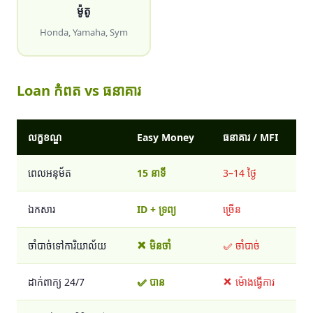
ម៉ូតូ
Honda, Yamaha, Sym
Loan កំពត vs ធនាគារ
លក្ខខណ្ឌ
Easy Money
ធនាគារ / MFI
ពេលអនុម័ត
15 នាទី
3–14 ថ្ងៃ
ឯកសារ
ID + ទ្រព្យ
ច្រើន
ចាំបាច់ទៅការិយាល័យ
❌ មិនចាំ
✅ ចាំបាច់
ដាក់ពាក្យ 24/7
✅ បាន
❌ ម៉ោងធ្វើការ