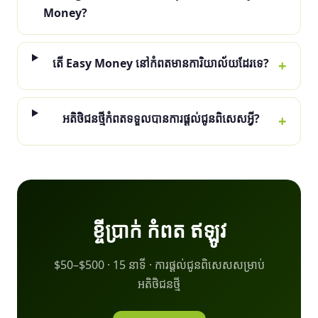
Money?
តើ Easy Money នៅកំពតមានការិយាល័យដែរទេ?
អតិថិជនថ្មីកំពតទទួលបានការផ្ដល់ជូនពិសេសអ្វី?
ខ្ចីប្រាក់ កំពត ឥឡូវ
$50–$500 · 15 នាទី · ការផ្ដល់ជូនពិសេសសម្រាប់
អតិថិជនថ្មី